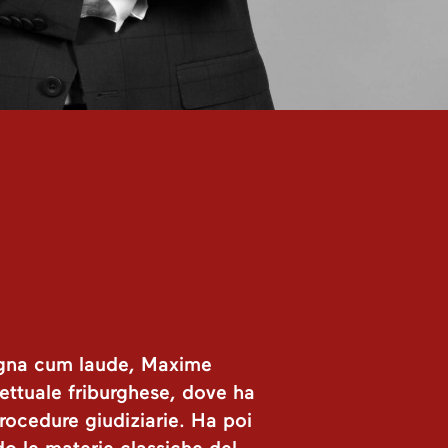
magna cum laude, Maxime
rettuale friburghese, dove ha
rocedure giudiziarie. Ha poi