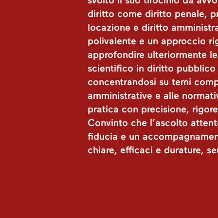
svolto il suo tirocinio da avv
diritto come diritto penale, pr
locazione e diritto amministr
polivalente e un approccio r
approfondire ulteriormente l
scientifico in diritto pubblic
concentrandosi su temi comples
amministrative e alle normativ
pratica con precisione, rigo
Convinto che l’ascolto attent
fiducia e un accompagnamento
chiare, efficaci e durature, se