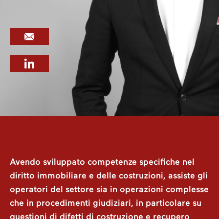
Avendo sviluppato competenze specifiche nel
diritto immobiliare e delle costruzioni, assiste gli
operatori del settore sia in operazioni complesse
che in procedimenti giudiziari, in particolare su
questioni di difetti di costruzione e recupero