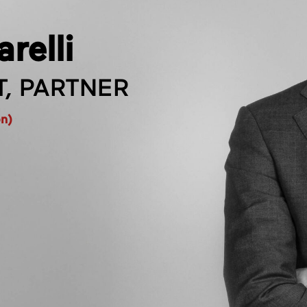
relli
, PARTNER
on)