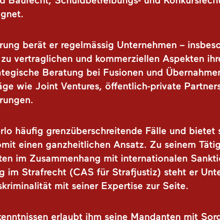
nd Baurecht, Schuldbetreibungs- und Konkursrech
ignet.
ahrung berät er regelmässig Unternehmen – insbes
 zu vertraglichen und kommerziellen Aspekten ihre
rategische Beratung bei Fusionen und Übernahme
ge wie Joint Ventures, öffentlich-private Partne
arungen.
rlo häufig grenzüberschreitende Fälle und bietet 
mit einen ganzheitlichen Ansatz. Zu seinem Täti
iften im Zusammenhang mit internationalen Sankt
g im Strafrecht (CAS für Strafjustiz) steht er U
kriminalität mit seiner Expertise zur Seite.
kenntnissen erlaubt ihm seine Mandanten mit Sor